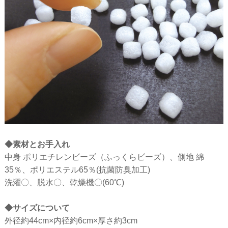
◆素材とお手入れ
中身 ポリエチレンビーズ（ふっくらビーズ）、側地 綿
35％、ポリエステル65％(抗菌防臭加工)
洗濯〇、脱水〇、乾燥機〇(60℃)
◆サイズについて
外径約44cm×内径約6cm×厚さ約3cm