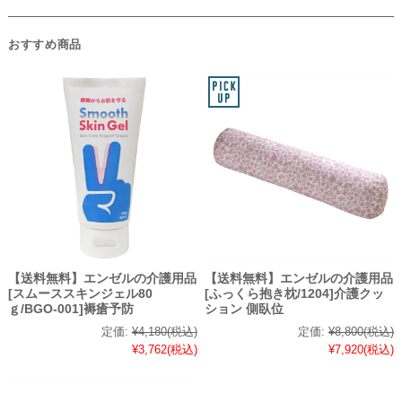
おすすめ商品
【送料無料】エンゼルの介護用品
【送料無料】エンゼルの介護用品
[スムーススキンジェル80
[ふっくら抱き枕/1204]介護クッ
ｇ/BGO-001]褥瘡予防
ション 側臥位
定価:
¥4,180
(税込)
定価:
¥8,800
(税込)
¥3,762
(税込)
¥7,920
(税込)