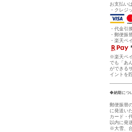
お支払い
・クレジ
・代金引
・郵便振
・楽天ペ
※楽天ペ
でも「あ
ができる
イントを
◆納期につ
郵便振替
に発送い
カード・
以内に発
※大雪、