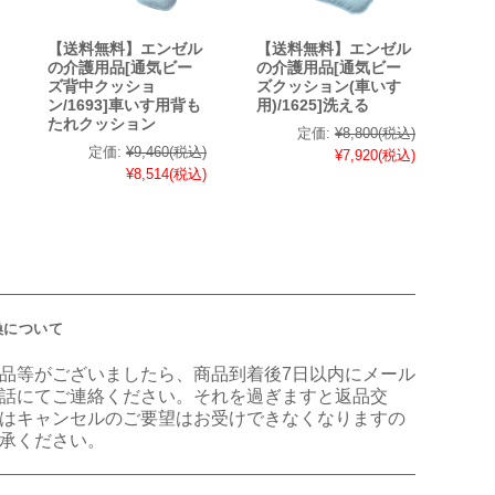
【送料無料】エンゼル
【送料無料】エンゼル
の介護用品[通気ビー
の介護用品[通気ビー
ズ背中クッショ
ズクッション(車いす
ン/1693]車いす用背も
用)/1625]洗える
たれクッション
定価:
¥8,800
(税込)
定価:
¥9,460
(税込)
¥7,920
(税込)
¥8,514
(税込)
換について
品等がございましたら、商品到着後7日以内にメール
話にてご連絡ください。それを過ぎますと返品交
はキャンセルのご要望はお受けできなくなりますの
承ください。