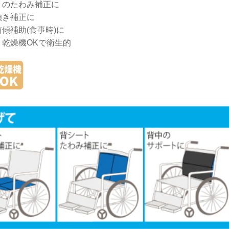
トのたわみ補正に
傾き補正に
傾補助(食事時)に
、乾燥機OKで衛生的