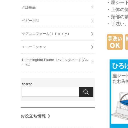
・座シー
介護用品
・上体の
・頸部の前
ベビー用品
・手洗い
ケアユニフォーム(ｉｆｏｒｙ)
エコーＴシャツ
Hummingbird Plume〈ハミングバードプル
ーム〉
お役立ち情報