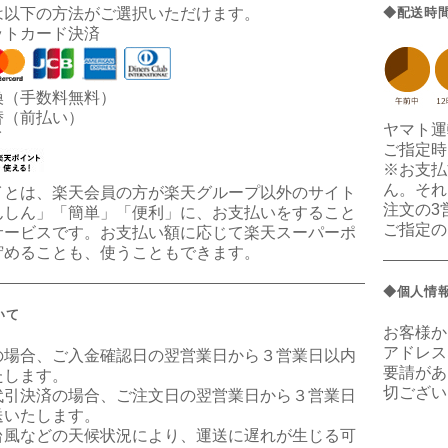
は以下の方法がご選択いただけます。
◆配送時
ットカード決済
換（手数料無料）
替（前払い）
ヤマト運
イ
ご指定時
※お支払
ん。それ
イとは、楽天会員の方が楽天グループ以外のサイト
注文の3
んしん」「簡単」「便利」に、お支払いをすること
ご指定の
サービスです。お支払い額に応じて楽天スーパーポ
貯めることも、使うこともできます。
◆個人情
いて
お客様か
アドレス
の場合、ご入金確認日の翌営業日から３営業日以内
要請があ
たします。
切ござい
代引決済の場合、ご注文日の翌営業日から３営業日
送いたします。
台風などの天候状況により、運送に遅れが生じる可