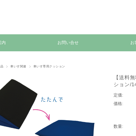
案内
お問い合せ
お
用品
車いす関連
車いす専用クッション
【送料無
ション/1
定価:
価格:
数量: