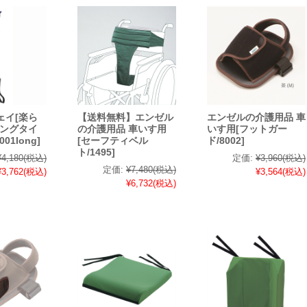
ェイ[楽ら
【送料無料】エンゼル
エンゼルの介護用品 車
ロングタイ
の介護用品 車いす用
いす用[フットガー
001long]
[セーフティベル
ド/8002]
ト/1495]
¥4,180
(税込)
定価:
¥3,960
(税込)
定価:
¥7,480
(税込)
¥3,762
(税込)
¥3,564
(税込)
¥6,732
(税込)