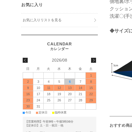
側地裏/ポ
お気に入り
クッショ
洗濯〇(手
お気に入りリストを見る
◆サイズ
2026/08
日
月
火
水
木
金
土
1
2
3
4
5
6
7
8
9
10
11
12
13
14
15
16
17
18
19
20
21
22
23
24
25
26
27
28
29
30
31
■
■
■
今日
定休日
臨時休業
【営業時間】午前9時～午後5時30分
おすすめ商
【定休日】土・日・祝日・他