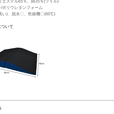
リエステル65％、綿35％(ツイル)
ン/ポリウレタンフォーム
洗い)、脱水〇、乾燥機〇(60℃)
について
品