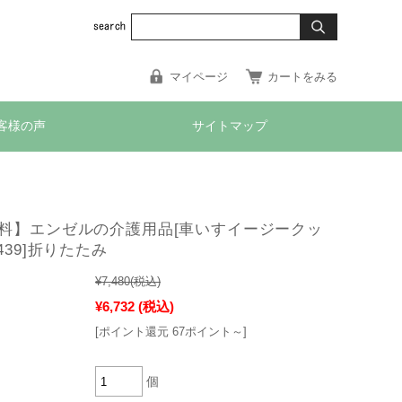
マイページ
カートをみる
客様の声
サイトマップ
料】エンゼルの介護用品[車いすイージークッ
439]折りたたみ
¥7,480
(税込)
¥6,732
(税込)
[ポイント還元 67ポイント～]
個