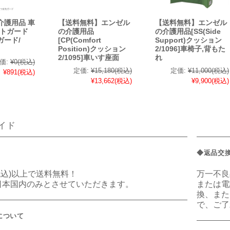
介護用品 車
【送料無料】エンゼル
【送料無料】エンゼル
ットガード
の介護用品
の介護用品[SS(Side
ガード/
[CP(Comfort
Support)クッション
Position)クッション
2/1096]車椅子,背もた
2/1095]車いす座面
れ
価:
¥0
(税込)
定価:
¥15,180
(税込)
定価:
¥11,000
(税込)
¥891
(税込)
¥13,662
(税込)
¥9,900
(税込)
イド
◆返品交
(税込)以上で送料無料！
万一不良
日本国内のみとさせていただきます。
または電
換、また
で、ご了
について