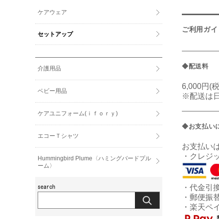
ケアウェア
ご利用ガイ
セットアップ
◆配送料
介護用品
6,000円
ベビー用品
※配送は
ケアユニフォーム(ｉｆｏｒｙ)
◆お支払い
エコーＴシャツ
お支払い
・クレジ
Hummingbird Plume〈ハミングバードプル
ーム〉
・代金引
・郵便振
・楽天ペ