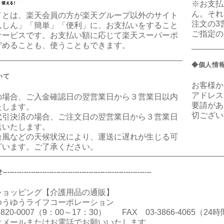
※お支払
ん。それ
イとは、楽天会員の方が楽天グループ以外のサイト
注文の3
んしん」「簡単」「便利」に、お支払いをすること
ご指定の
サービスです。お支払い額に応じて楽天スーパーポ
貯めることも、使うこともできます。
◆個人情
いて
お客様か
アドレス
の場合、ご入金確認日の翌営業日から３営業日以内
要請があ
たします。
切ござい
代引決済の場合、ご注文日の翌営業日から３営業日
送いたします。
台風などの天候状況により、運送に遅れが生じる可
ざいます。ご了承ください。
--------------------------------------------------------
ショッピング【介護用品の通販】
ゆうゆうライフコーポレーション
-5820-0007（9：00～17：30） FAX 03-3866-4065（2
はメールまたはお電話でお願いいたします。