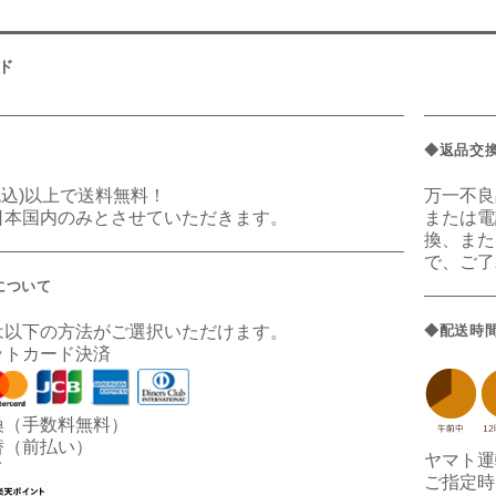
ド
◆返品交
(税込)以上で送料無料！
万一不良
日本国内のみとさせていただきます。
または電
換、また
で、ご了
について
は以下の方法がご選択いただけます。
◆配送時
ットカード決済
換（手数料無料）
替（前払い）
ヤマト運
イ
ご指定時