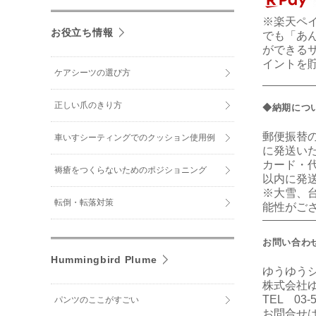
※楽天ペ
お役立ち情報
でも「あ
ができる
イントを
ケアシーツの選び方
正しい爪のきり方
◆納期につ
郵便振替
車いすシーティングでのクッション使用例
に発送い
カード・
褥瘡をつくらないためのポジショニング
以内に発
※大雪、
転倒・転落対策
能性がご
お問い合わせ--------
Hummingbird Plume
ゆうゆう
株式会社
TEL 03
パンツのここがすごい
お問合せ