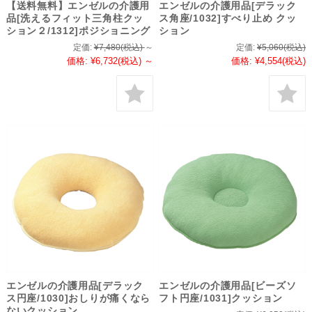
【送料無料】エンゼルの介護用
エンゼルの介護用品[デラック
品[洗えるフィット三角柱クッ
ス角座/1032]すべり止め クッ
ション２/1312]ポジショニング
ション
定価:
¥7,480
(税込)
～
定価:
¥5,060
(税込)
価格:
¥6,732
(税込)
～
価格:
¥4,554
(税込)
エンゼルの介護用品[デラック
エンゼルの介護用品[ビーズソ
ス円座/1030]おしりが痛くなら
フト円座/1031]クッション
ないクッション