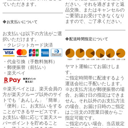
ていただきます。
ださい。それを過ぎますと返
品交換、またはキャンセルの
ご要望はお受けできなくなり
ますので、ご了承ください。
◆お支払いについて
お支払いは以下の方法がご選
択いただけます。
◆配送時間指定について
・クレジットカード決済
・代金引換（手数料無料）
ヤマト運輸にてお届けしま
・郵便振替（前払い）
す。
・楽天ペイ
ご指定時間帯に配達するよう
運送会社に手配いたします。
※楽天ペイとは、楽天会員の
※お支払方法が郵便振替の場
方が楽天グループ以外のサイ
合、お届け日の指定はできま
トでも「あんしん」「簡単」
せん。それ以外のお支払方法
「便利」に、お支払いをする
の場合、お届け日時のご指定
ことができるサービスです。
はご注文の3営業日後からご
お支払い額に応じて楽天スー
指定可能です。
パーポイントを貯めること
ご指定のない場合、当店規定