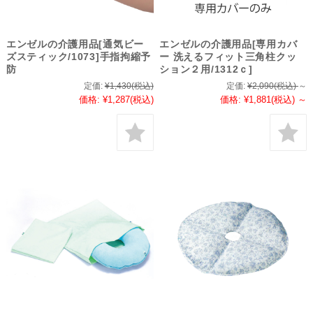
エンゼルの介護用品[通気ビー
エンゼルの介護用品[専用カバ
ズスティック/1073]手指拘縮予
ー 洗えるフィット三角柱クッ
防
ション２用/1312ｃ]
定価:
¥1,430
(税込)
定価:
¥2,090
(税込)
～
価格:
¥1,287
(税込)
価格:
¥1,881
(税込)
～