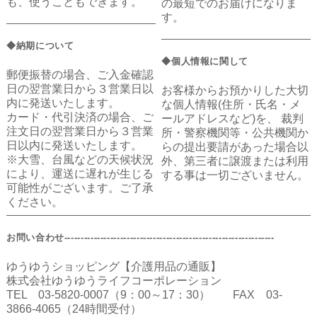
も、使うこともできます。
の最短でのお届けになりま
す。
◆納期について
◆個人情報に関して
郵便振替の場合、ご入金確認
日の翌営業日から３営業日以
お客様からお預かりした大切
内に発送いたします。
な個人情報(住所・氏名・メ
カード・代引決済の場合、ご
ールアドレスなど)を、 裁判
注文日の翌営業日から３営業
所・警察機関等・公共機関か
日以内に発送いたします。
らの提出要請があった場合以
※大雪、台風などの天候状況
外、第三者に譲渡または利用
により、運送に遅れが生じる
する事は一切ございません。
可能性がございます。ご了承
ください。
お問い合わせ----------------------------------------------------------------
ゆうゆうショッピング【介護用品の通販】
株式会社ゆうゆうライフコーポレーション
TEL 03-5820-0007（9：00～17：30） FAX 03-
3866-4065（24時間受付）